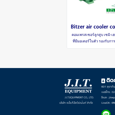
คอมเพรสเซอร์ลูกสูบ เซมิ-เฮ
ที่มีมอเตอร์ในตัว รองรับกา
ร่วมกับ R-134A
ติด
60/1 สุขาภิ
เบอร์โทร : 0
J.I.T.EQUIPMENT CO., LTD.
อีเมล : jit
บริษัท เจ.ไอ.ที.อีควิปเม้นท์ จำกัด
LineOA : @