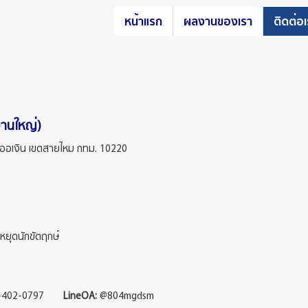
หน้าแรก
ผลงานของเรา
ติดต่อ
กงานใหญ่)
ออเงิน เขตสายไหม กทม. 10220
นหยุดนักขัตฤกษ์
061-402-0797
LineOA:
@804mgdsm