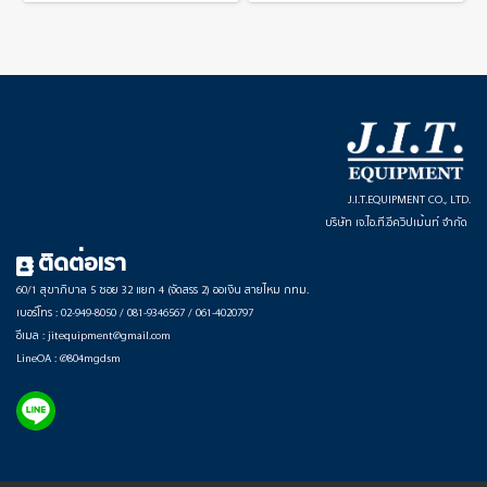
J.I.T.EQUIPMENT CO., LTD.
บริษัท เจ.ไอ.ที.อีควิปเม้นท์ จำกัด
ติดต่อเรา
60/1 สุขาภิบาล 5 ซอย 32 แยก 4 (จัดสรร 2) ออเงิน สายไหม กทม.
เบอร์โทร : 02-949-8050 / 081-9346567 / 061-4020797
อีเมล : jitequipment@gmail.com
LineOA : @804mgdsm