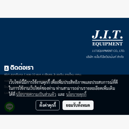
J.I.T.EQUIPMENT CO., LTD.
บริษัท เจ.ไอ.ที.อีควิปเม้นท์ จำกัด
ติดต่อเรา
60/1 สุขาภิบาล 5 ซอย 32 แยก 4 (จัดสรร 2) ออเงิน สายไหม กทม.
เบอร์โทร : 02-949-8050 / 081-9346567 / 061-4020797
เว็บไซต์นี้มีการใช้งานคุกกี้ เพื่อเพิ่มประสิทธิภาพและประสบการณ์ที่ดี
อีเมล : jitequipment@gmail.com
ในการใช้งานเว็บไซต์ของท่าน ท่านสามารถอ่านรายละเอียดเพิ่มเติม
LineOA : @804mgdsm
ได้ที่
นโยบายความเป็นส่วนตัว
และ
นโยบายคุกกี้
ตั้งค่าคุกกี้
ยอมรับทั้งหมด
Powered by
MakeWebEasy.com